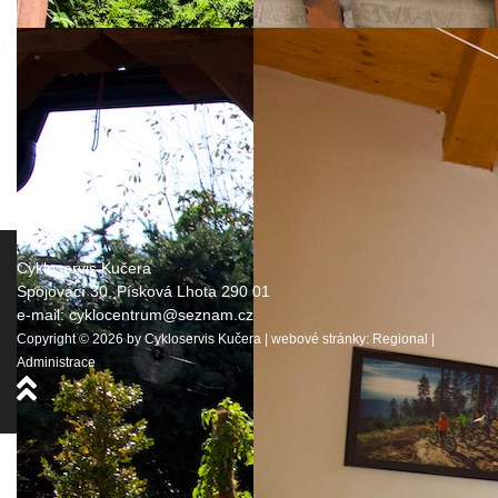
Cykloservis Kučera
Spojovací 30, Písková Lhota 290 01
e-mail:
cyklocentrum@seznam.cz
Copyright © 2026 by Cykloservis Kučera | webové stránky:
Regional
|
Administrace