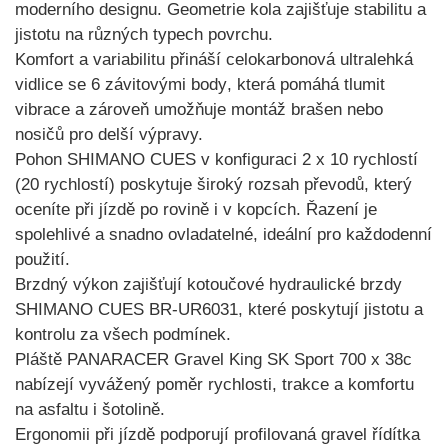
moderního designu. Geometrie kola zajišťuje stabilitu a
jistotu na různých typech povrchu.
Komfort a variabilitu přináší
celokarbonová ultralehká
vidlice se 6 závitovými body
, která pomáhá tlumit
vibrace a zároveň umožňuje montáž brašen nebo
nosičů pro delší výpravy.
Pohon
SHIMANO CUES v konfiguraci 2 x 10 rychlostí
(20 rychlostí)
poskytuje široký rozsah převodů, který
oceníte při jízdě po rovině i v kopcích. Řazení je
spolehlivé a snadno ovladatelné, ideální pro každodenní
použití.
Brzdný výkon zajišťují
kotoučové hydraulické brzdy
SHIMANO CUES BR-UR6031
, které poskytují jistotu a
kontrolu za všech podmínek.
Pláště
PANARACER Gravel King SK Sport 700 x 38c
nabízejí vyvážený poměr rychlosti, trakce a komfortu
na asfaltu i šotolině.
Ergonomii při jízdě podporují
profilovaná gravel řídítka