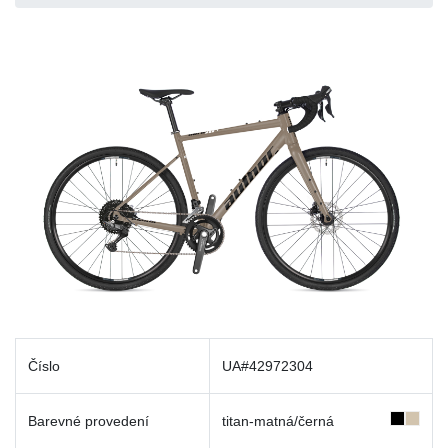
Číslo
UA#42972304
Barevné provedení
titan-matná/černá