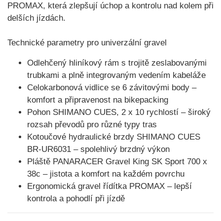
PROMAX
, která zlepšují úchop a kontrolu nad kolem při
delších jízdách.
Technické parametry pro univerzální gravel
Odlehčený hliníkový rám
s trojitě zeslabovanými
trubkami a plně integrovaným vedením kabeláže
Celokarbonová vidlice
se 6 závitovými body –
komfort a připravenost na bikepacking
Pohon SHIMANO CUES, 2 x 10 rychlostí
– široký
rozsah převodů pro různé typy tras
Kotoučové hydraulické brzdy SHIMANO CUES
BR-UR6031
– spolehlivý brzdný výkon
Pláště PANARACER Gravel King SK Sport 700 x
38c
– jistota a komfort na každém povrchu
Ergonomická gravel řídítka PROMAX
– lepší
kontrola a pohodlí při jízdě