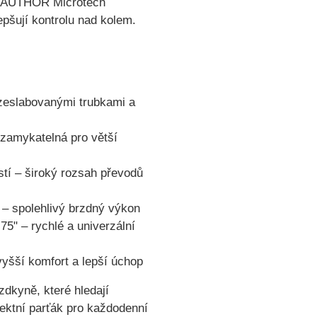
AUTHOR Microtech
lepšují kontrolu nad kolem.
 zeslabovanými trubkami a
zamykatelná pro větší
tí
– široký rozsah převodů
– spolehlivý brzdný výkon
.75"
– rychlé a univerzální
yšší komfort a lepší úchop
ezdkyně, které hledají
fektní parťák pro každodenní