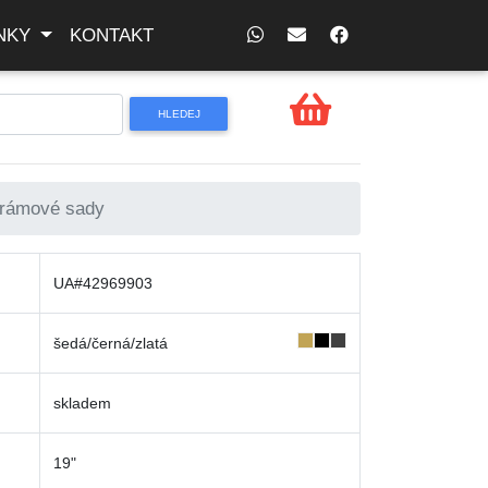
NKY
KONTAKT
 rámové sady
UA#42969903
šedá/černá/zlatá
skladem
19"