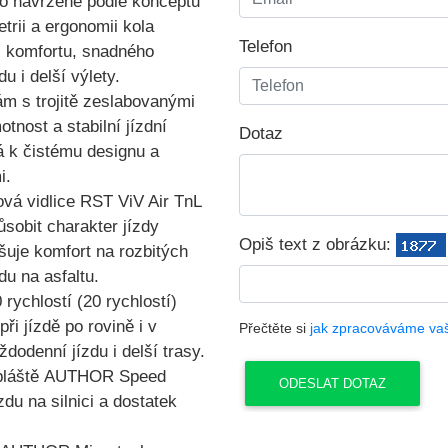
o navržené podle konceptu
trii a ergonomii kola
Telefon
i komfortu, snadného
u i delší výlety.
ám s trojitě zeslabovanými
otnost a stabilní jízdní
Dotaz
á k čistému designu a
i.
vá vidlice RST ViV Air TnL
sobit charakter jízdy
Opiš text z obrázku:
uje komfort na rozbitých
du na asfaltu.
ychlostí (20 rychlostí)
ři jízdě po rovině i v
Přečtěte si
jak zpracováváme va
dodenní jízdu i delší trasy.
pláště
AUTHOR Speed
ízdu na silnici a dostatek