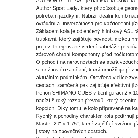
AUTHOR Airline ASL
je dámské krosové kol
Author Sport Lady
, který přizpůsobuje geome
potřebám jezdkyní. Nabízí ideální kombinac
ovládání a univerzálnosti pro každodenní jízd
Základem kola je
odlehčený hliníkový ASL r
trubkami
, který zajišťuje pevnost, nízkou hm
projev.
Integrované vedení kabeláže
přispív
zároveň chrání komponenty před nečistotam
O pohodlí na nerovnostech se stará
vzducho
s možností uzamčení, která umožňuje přizpů
aktuálním podmínkám. Otevřená vidlice zvyš
cestách, zamčená pak zajišťuje efektivní jíz
Pohon
SHIMANO CUES v konfiguraci 2 x 10 r
nabízí široký rozsah převodů, který oceníte p
kopcích. Díky tomu je kolo připravené na kaž
Rychlý a pohodlný charakter kola podtrhují 
Master 29" x 1.75"
, které zajišťují svižnou j
jistoty na zpevněných cestách.