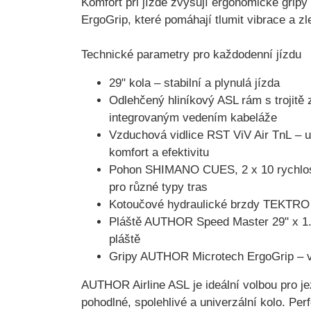
Komfort při jízdě zvyšují ergonomické gripy
ErgoGrip
, které pomáhají tlumit vibrace a z
Technické parametry pro každodenní jízdu
29" kola
– stabilní a plynulá jízda
Odlehčený hliníkový ASL rám
s trojitě
integrovaným vedením kabeláže
Vzduchová vidlice RST ViV Air TnL
– u
komfort a efektivitu
Pohon SHIMANO CUES, 2 x 10 rychlos
pro různé typy tras
Kotoučové hydraulické brzdy TEKTRO
Pláště AUTHOR Speed Master 29" x 1
pláště
Gripy AUTHOR Microtech ErgoGrip
– v
AUTHOR Airline ASL
je ideální volbou pro j
pohodlné, spolehlivé a univerzální kolo. Per