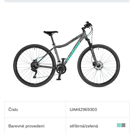
Číslo
UA#42969303
Barevné provedení
stříbrná/zelená