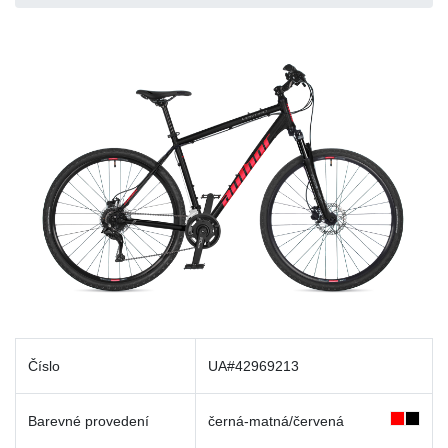
Číslo
UA#42969213
Barevné provedení
černá-matná/červená