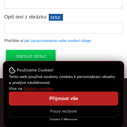
Opiš text z obrázku:
Přečtěte si
jak zpracováváme vaše osobní údaje
Používáme Cookies!
Tento web používá soubory cookies k personalizaci obsahu
a analýze návštěvnosti.
Cykloservis Kučera
Více na
Soubory cookies
Spojovací 30, Písková Lhota 290 01
Přijmout vše
e-mail:
cyklocentrum@seznam.cz
Copyright © 2026 by Cykloservis Kučera | webové stránky:
Regional
|
Pouze nezbytné
Administrace
Created © Mikovcova