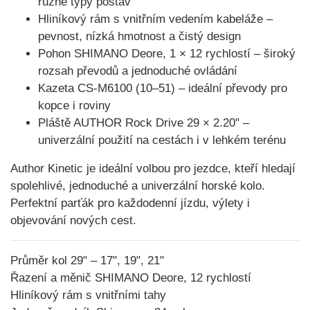
různé typy postav
Hliníkový rám s vnitřním vedením kabeláže
–
pevnost, nízká hmotnost a čistý design
Pohon SHIMANO Deore, 1 × 12 rychlostí
– široký
rozsah převodů a jednoduché ovládání
Kazeta CS-M6100 (10–51)
– ideální převody pro
kopce i roviny
Pláště AUTHOR Rock Drive 29 × 2.20"
–
univerzální použití na cestách i v lehkém terénu
Author Kinetic
je ideální volbou pro jezdce, kteří hledají
spolehlivé, jednoduché a univerzální horské kolo.
Perfektní parťák pro každodenní jízdu, výlety i
objevování nových cest.
Průměr kol 29" – 17", 19", 21"
Řazení a měnič SHIMANO Deore, 12 rychlostí
Hliníkový rám s vnitřními tahy