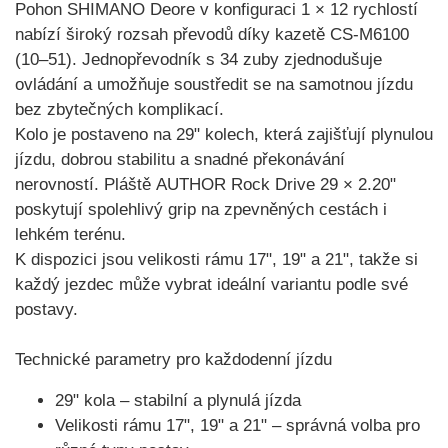
Pohon
SHIMANO Deore v konfiguraci 1 × 12 rychlostí
nabízí široký rozsah převodů díky kazetě
CS-M6100
(10–51)
. Jednopřevodník s 34 zuby zjednodušuje
ovládání a umožňuje soustředit se na samotnou jízdu
bez zbytečných komplikací.
Kolo je postaveno na
29" kolech
, která zajišťují plynulou
jízdu, dobrou stabilitu a snadné překonávání
nerovností. Pláště
AUTHOR Rock Drive 29 × 2.20"
poskytují spolehlivý grip na zpevněných cestách i
lehkém terénu.
K dispozici jsou
velikosti rámu 17", 19" a 21"
, takže si
každý jezdec může vybrat ideální variantu podle své
postavy.
Technické parametry pro každodenní jízdu
29" kola
– stabilní a plynulá jízda
Velikosti rámu 17", 19" a 21"
– správná volba pro