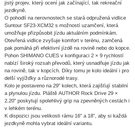
jistý projev, který ocení jak začínající, tak rekreační
jezdkyně.
O pohodlí na nerovnostech se stará
odpružená vidlice
Suntour SF23-XCM32
s možností uzamčení, která
umožňuje přizpůsobit jízdu aktuálním podmínkám.
Otevřená vidlice zvyšuje komfort v terénu, zamčená
pak pomáhá při efektivní jízdě na rovině nebo do kopce.
Pohon
SHIMANO CUES v konfiguraci 2 × 9 rychlostí
nabízí široký rozsah převodů, který usnadňuje jízdu jak
na rovině, tak v kopcích. Díky tomu je kolo ideální i pro
delší vyjížďky a různorodé trasy.
Kolo je postaveno na
29" kolech
, která zajišťují stabilní
a plynulou jízdu. Pláště
AUTHOR Rock Drive 29 ×
2.20"
poskytují spolehlivý grip na zpevněných cestách i
v lehkém terénu.
K dispozici jsou
velikosti rámu 16" a 18"
, aby si každá
jezdkyně mohla vybrat ideální variantu.