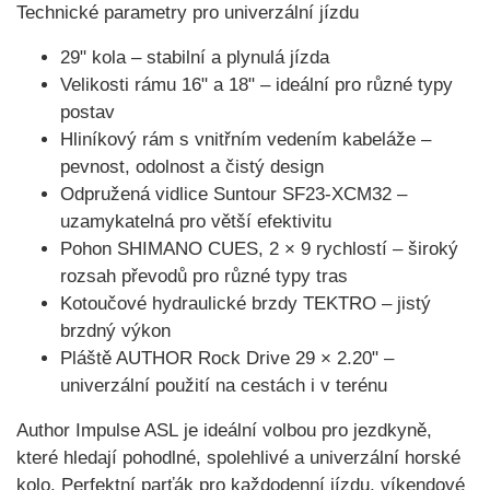
Technické parametry pro univerzální jízdu
29" kola
– stabilní a plynulá jízda
Velikosti rámu 16" a 18"
– ideální pro různé typy
postav
Hliníkový rám s vnitřním vedením kabeláže
–
pevnost, odolnost a čistý design
Odpružená vidlice Suntour SF23-XCM32
–
uzamykatelná pro větší efektivitu
Pohon SHIMANO CUES, 2 × 9 rychlostí
– široký
rozsah převodů pro různé typy tras
Kotoučové hydraulické brzdy TEKTRO
– jistý
brzdný výkon
Pláště AUTHOR Rock Drive 29 × 2.20"
–
univerzální použití na cestách i v terénu
Author Impulse ASL
je ideální volbou pro jezdkyně,
které hledají pohodlné, spolehlivé a univerzální horské
kolo. Perfektní parťák pro každodenní jízdu, víkendové