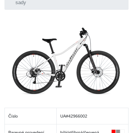
sady
Číslo
UA#42966002
Barevné provedení
bílá/stříbrná/červená