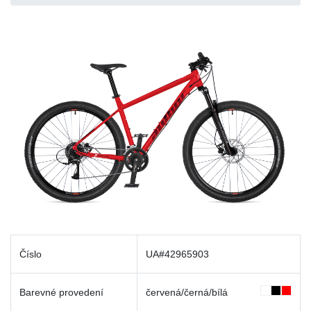
Číslo
UA#42965903
Barevné provedení
červená/černá/bílá