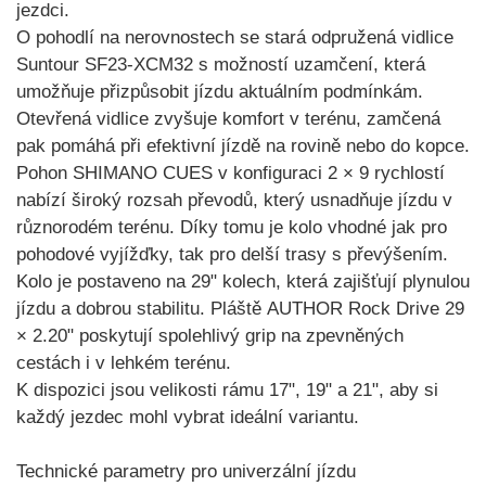
jezdci.
O pohodlí na nerovnostech se stará
odpružená vidlice
Suntour SF23-XCM32
s možností uzamčení, která
umožňuje přizpůsobit jízdu aktuálním podmínkám.
Otevřená vidlice zvyšuje komfort v terénu, zamčená
pak pomáhá při efektivní jízdě na rovině nebo do kopce.
Pohon
SHIMANO CUES v konfiguraci 2 × 9 rychlostí
nabízí široký rozsah převodů, který usnadňuje jízdu v
různorodém terénu. Díky tomu je kolo vhodné jak pro
pohodové vyjížďky, tak pro delší trasy s převýšením.
Kolo je postaveno na
29" kolech
, která zajišťují plynulou
jízdu a dobrou stabilitu. Pláště
AUTHOR Rock Drive 29
× 2.20"
poskytují spolehlivý grip na zpevněných
cestách i v lehkém terénu.
K dispozici jsou
velikosti rámu 17", 19" a 21"
, aby si
každý jezdec mohl vybrat ideální variantu.
Technické parametry pro univerzální jízdu