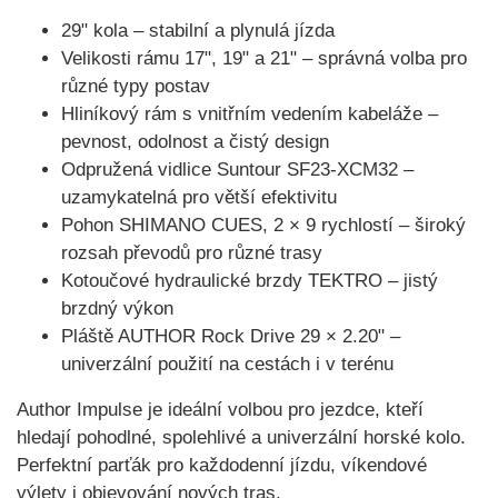
29" kola
– stabilní a plynulá jízda
Velikosti rámu 17", 19" a 21"
– správná volba pro
různé typy postav
Hliníkový rám s vnitřním vedením kabeláže
–
pevnost, odolnost a čistý design
Odpružená vidlice Suntour SF23-XCM32
–
uzamykatelná pro větší efektivitu
Pohon SHIMANO CUES, 2 × 9 rychlostí
– široký
rozsah převodů pro různé trasy
Kotoučové hydraulické brzdy TEKTRO
– jistý
brzdný výkon
Pláště AUTHOR Rock Drive 29 × 2.20"
–
univerzální použití na cestách i v terénu
Author Impulse
je ideální volbou pro jezdce, kteří
hledají pohodlné, spolehlivé a univerzální horské kolo.
Perfektní parťák pro každodenní jízdu, víkendové
výlety i objevování nových tras.