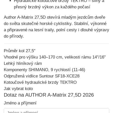
Hydraulické kotoučové brzdy TEKTRO
– silný a
přesný brzdný výkon za každého počasí
Author A-Matrix 27,5D
otevírá mladým jezdcům dveře
do světa skutečné horské cyklistiky. Stabilní, výkonné
a připravené na lesní traily, polní cesty i dlouhé výpravy
do přírody.
Průměr kol 27,5"
Vhodné pro výšku 140–170 cm, velikosti rámu 14"/16"
Lehký hliníkový rám
Komponenty SHIMANO, 9 rychlostí (11-46)
Odpružená vidlice Suntour SF18-XCE28
Kotoučové hydraulické brzdy TEKTRO
Jak vybrat kolo
Dotaz na AUTHOR A-Matrix 27,5D 2026
Jméno a příjmení