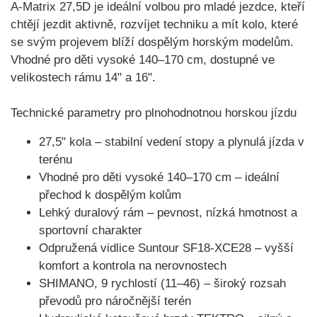
A-Matrix 27,5D je ideální volbou pro mladé jezdce, kteří
chtějí jezdit aktivně, rozvíjet techniku a mít kolo, které
se svým projevem blíží dospělým horským modelům.
Vhodné pro
děti vysoké 140–170 cm
, dostupné ve
velikostech rámu 14" a 16"
.
Technické parametry pro plnohodnotnou horskou jízdu
27,5" kola
– stabilní vedení stopy a plynulá jízda v
terénu
Vhodné pro děti vysoké 140–170 cm
– ideální
přechod k dospělým kolům
Lehký duralový rám
– pevnost, nízká hmotnost a
sportovní charakter
Odpružená vidlice Suntour SF18-XCE28
– vyšší
komfort a kontrola na nerovnostech
SHIMANO, 9 rychlostí (11–46)
– široký rozsah
převodů pro náročnější terén