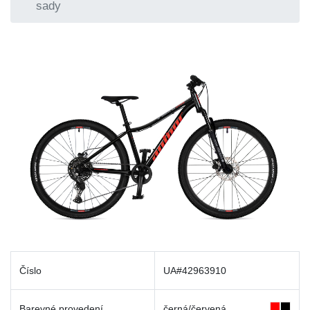
sady
Číslo
UA#42963910
Barevné provedení
černá/červená