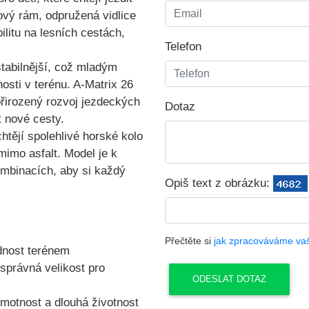
ový rám, odpružená vidlice
bilitu na lesních cestách,
Telefon
 stabilnější, což mladým
osti v terénu. A-Matrix 26
přirozený rozvoj jezdeckých
Dotaz
 nové cesty.
chtějí spolehlivé horské kolo
mimo asfalt. Model je k
ombinacích
, aby si každý
Opiš text z obrázku:
Přečtěte si
jak zpracováváme va
odnost terénem
správná velikost pro
motnost a dlouhá životnost