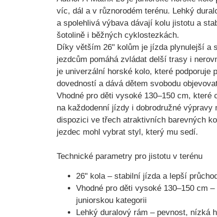
víc, dál a v různorodém terénu. Lehký dural
a spolehlivá výbava dávají kolu jistotu a sta
šotolině i běžných cyklostezkách.
Díky větším
26" kolům
je jízda plynulejší a
jezdcům pomáhá zvládat delší trasy i nerovn
je univerzální horské kolo, které podporuje 
dovedností a dává dětem svobodu objevovat
Vhodné pro
děti vysoké 130–150 cm
, které 
na každodenní jízdy i dobrodružné výpravy 
dispozici ve
třech atraktivních barevných k
jezdec mohl vybrat styl, který mu sedí.
Technické parametry pro jistotu v terénu
26" kola
– stabilní jízda a lepší průch
Vhodné pro děti vysoké 130–150 cm
– 
juniorskou kategorii
Lehký duralový rám
– pevnost, nízká h