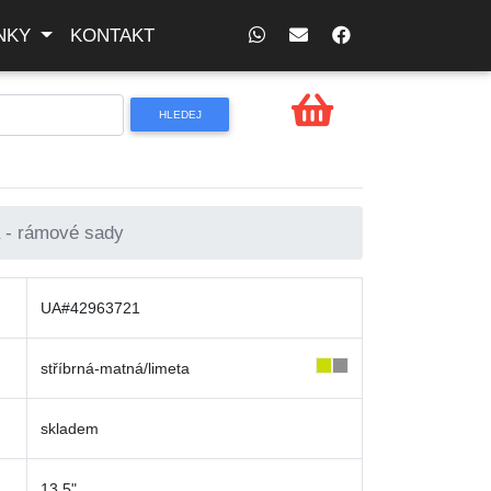
NKY
KONTAKT
a - rámové sady
UA#42963721
stříbrná-matná/limeta
skladem
13,5"