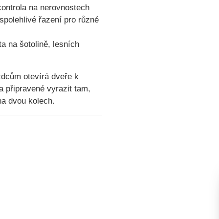
kontrola na nerovnostech
spolehlivé řazení pro různé
ta na šotolině, lesních
zdcům otevírá dveře k
a připravené vyrazit tam,
na dvou kolech.