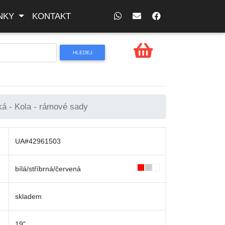
NKY
KONTAKT
á - Kola - rámové sady
UA#42961503
bílá/stříbrná/červená
skladem
19"