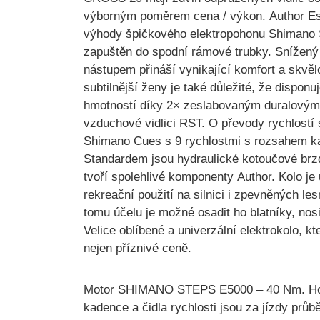
výborným poměrem cena / výkon.
Author E
výhody špičkového elektropohonu
Shimano
zapuštěn do spodní rámové trubky. Snížen
nástupem přináší vynikající komfort a skvěl
subtilnější ženy je také důležité, že disponu
hmotností
díky 2× zeslabovaným duralovým
vzduchové vidlici RST. O převody rychlostí
Shimano Cues
s 9 rychlostmi s rozsahem k
Standardem jsou hydraulické kotoučové br
tvoří spolehlivé komponenty
Author.
Kolo je 
rekreační použití na silnici i zpevněných le
tomu účelu je možné osadit ho blatníky, no
Velice oblíbené a
univerzální elektrokolo
, kt
nejen příznivé ceně.
Motor SHIMANO STEPS E5000 – 40 Nm. Hod
kadence a čidla rychlosti jsou za jízdy prů