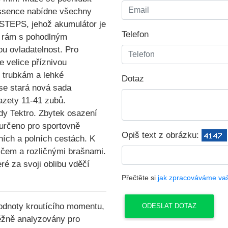
ssence
nabídne všechny
 STEPS
, jehož akumulátor je
Telefon
ý rám s pohodlným
ou ovladatelnost. Pro
je velice
příznivou
 trubkám a lehké
Dotaz
 se stará nová sada
azety 11-41 zubů.
zdy
Tektro
. Zbytek osazení
určeno pro sportovně
Opiš text z obrázku:
sních a polních cestách. K
sičem a rozličnými brašnami.
eré za svoji oblibu vděčí
Přečtěte si
jak zpracováváme va
noty kroutícího momentu,
běžně analyzovány pro