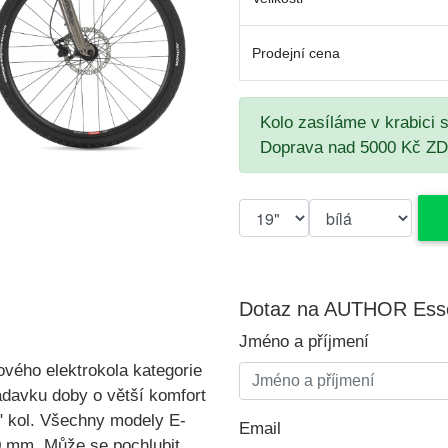
Prodejní cena
Kolo zasíláme v krabici 
Doprava nad 5000 Kč Z
Dotaz na AUTHOR Ess
Jméno a příjmení
ového elektrokola
kategorie
adavku doby o větší komfort
29" kol. Všechny modely E-
Email
0 mm. Může se pochlubit