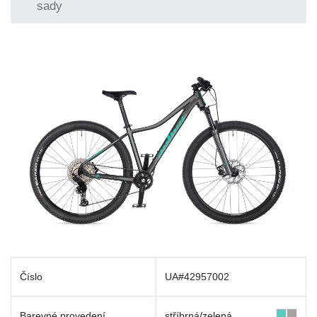
sady
Číslo
UA#42957002
Barevné provedení
stříbrná/zelená