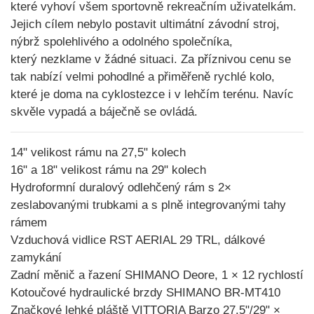
které vyhoví všem sportovně rekreačním uživatelkám.
Jejich cílem nebylo postavit ultimátní závodní stroj,
nýbrž
spolehlivého a odolného společníka
,
který nezklame v žádné situaci. Za příznivou cenu se
tak nabízí velmi pohodlné a přiměřeně rychlé kolo,
které je doma na cyklostezce i v lehčím terénu. Navíc
skvěle vypadá a báječně se ovládá
.
14" velikost rámu na 27,5" kolech
16" a 18" velikost rámu na 29" kolech
Hydroformní duralový odlehčený rám s 2×
zeslabovanými trubkami a s plně integrovanými tahy
rámem
Vzduchová vidlice RST AERIAL 29 TRL, dálkové
zamykání
Zadní měnič a řazení SHIMANO Deore, 1 × 12 rychlostí
Kotoučové hydraulické brzdy SHIMANO BR-MT410
Značkové lehké pláště VITTORIA Barzo 27.5"/29" ×