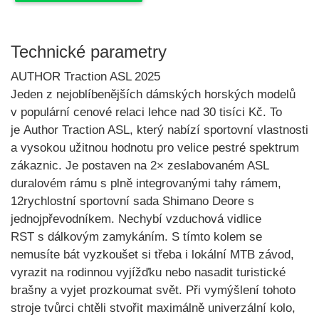
Technické parametry
AUTHOR Traction ASL 2025
Jeden z nejoblíbenějších dámských horských modelů
v populární cenové relaci lehce nad 30 tisíci Kč. To
je
Author Traction ASL
, který nabízí sportovní vlastnosti
a vysokou užitnou hodnotu pro velice pestré spektrum
zákaznic. Je postaven na 2× zeslabovaném ASL
duralovém rámu s plně integrovanými tahy rámem,
12rychlostní sportovní sada
Shimano Deore s
jednojpřevodníkem
. Nechybí vzduchová
vidlice
RST s dálkovým zamykáním
. S tímto kolem se
nemusíte bát vyzkoušet si třeba i lokální MTB závod,
vyrazit na rodinnou vyjížďku nebo nasadit turistické
brašny a vyjet prozkoumat svět. Při vymýšlení tohoto
stroje tvůrci chtěli stvořit
maximálně univerzální kolo
,