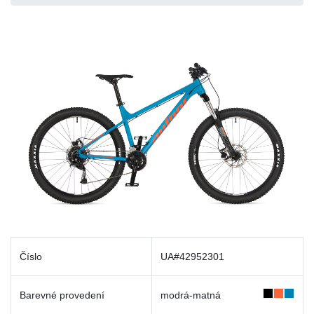
Číslo
UA#42952301
Barevné provedení
modrá-matná