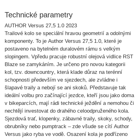
Technické parametry
AUTHOR Versus 27,5 1.0 2023
Trailové kolo se speciální hravou geometrií a odolnými
komponenty. To je
Author Versus 27,5 1.0,
které je
postaveno na bytelném
duralovém rámu s velkým
slopingem
. Vpředu pracuje robustní
olejová vidlice RST
Blaze
se zamykáním. Je určeno pro novou kategorii
kol, tzv.
downcountry
, která klade důraz na terénní
schopnosti především ve sjezdech, ale zvládne i
šlapavé traily a nebojí se ani skoků. Představuje tak
ideální volbu pro začínající jezdce, kteří jsou jako doma
v
bikeparcích
, mají rádi technické ježdění a nemohou či
nechtějí investovat do drahého celoodpruženého kola.
Sjezdová trať, klopenky, zábavné traily, skoky, schody,
obrubníky nebo pumptrack – zde všude se cítí
Author
Versus
jako ryba ve vodě. Osazení kola je podřízeno