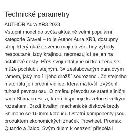
Technické parametry
AUTHOR Aura XR3 2023
Vstupní model do světa aktuálně velmi populární
kategorie
Gravel
– to je
Author Aura XR3
, dostupný
stroj, který ukáže svému majiteli všechny výhody
nespoutané jízdy krajinou, neomezující se jen na
asfaltové cesty. Přes svoji relativně nízkou cenu se
může pochlubit stejným,
3× zeslabovaným duralovým
rámem
, jaký mají i jeho dražší sourozenci. Ze stejného
materiálu je i přední vidlice, která má kvůli zvýšení
tuhosti
pevnou osu
. O změnu převodů se stará silniční
sada
Shimano Sora
, která disponuje kazetou s velkým
rozsahem. Brzdí kvalitní mechanické
diskové brzdy
Shimano
se 160mm kotouči. Ostatní komponenty jsou
produktem ekonomických značek
Prowheel, Promax,
Quando a Jalco
. Svým dílem k osazení přispěla i