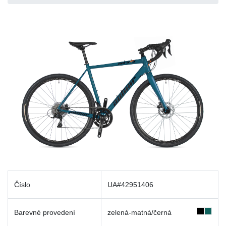
Číslo
UA#42951406
Barevné provedení
zelená-matná/černá