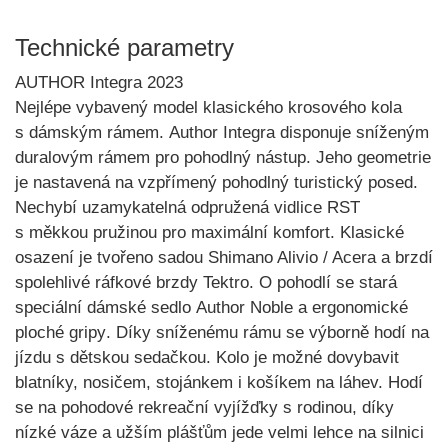
Technické parametry
AUTHOR Integra 2023
Nejlépe vybavený model klasického krosového kola
s dámským rámem
.
Author Integra
disponuje sníženým
duralovým rámem pro pohodlný nástup. Jeho geometrie
je nastavená na vzpřímený
pohodlný turistický posed
.
Nechybí uzamykatelná
odpružená vidlice RST
s měkkou pružinou pro maximální komfort. Klasické
osazení je tvořeno sadou
Shimano Alivio / Acera
a brzdí
spolehlivé ráfkové brzdy
Tektro
. O pohodlí se stará
speciální dámské sedlo
Author Noble
a ergonomické
ploché gripy
. Díky sníženému rámu se výborně hodí na
jízdu
s dětskou sedačkou
. Kolo je možné dovybavit
blatníky, nosičem, stojánkem i košíkem na láhev. Hodí
se na pohodové rekreační vyjížďky s rodinou, díky
nízké váze a užším plášťům jede velmi lehce na silnici