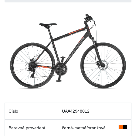
Číslo
UA#42948012
Barevné provedení
černá-matná/oranžová