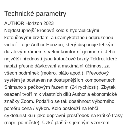
Technické parametry
AUTHOR Horizon 2023
Nejdostupnější krosové kolo s hydraulickými
kotoučovými brzdami a uzamykatelnou odpruženou
vidlicí. To je
Author Horizon
, který disponuje lehkým
duralovým rámem
s velmi komfortní geometrií. Jeho
největší předností jsou kotoučové brzdy
Tektro
, které
nabízí přesné dávkování a maximální účinnost za
všech podmínek (mokro, bláto apod.). Převodový
systém je postaven na dostupnějších komponentech
Shimano
s
páčkovým řazením
(24 rychlostí). Zbytek
osazení tvoří mix vlastních dílů Author a ekonomické
značky Zoom. Podařilo se tak dosáhnout
výborného
poměru cena / výkon
. Kolo poslouží na lehčí
cykloturistiku i jako dopravní prostředek na krátké trasy
(např. po městě). Úzké pláště s jemným vzorkem