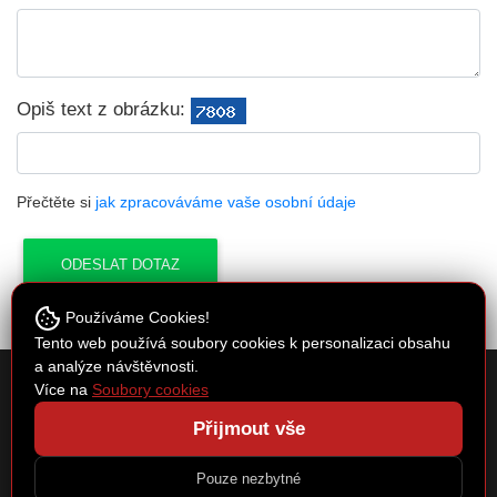
Opiš text z obrázku:
Přečtěte si
jak zpracováváme vaše osobní údaje
Používáme Cookies!
Tento web používá soubory cookies k personalizaci obsahu
a analýze návštěvnosti.
Cykloservis Kučera
Více na
Soubory cookies
Spojovací 30, Písková Lhota 290 01
Přijmout vše
e-mail:
cyklocentrum@seznam.cz
Copyright © 2026 by Cykloservis Kučera | webové stránky:
Regional
|
Pouze nezbytné
Administrace