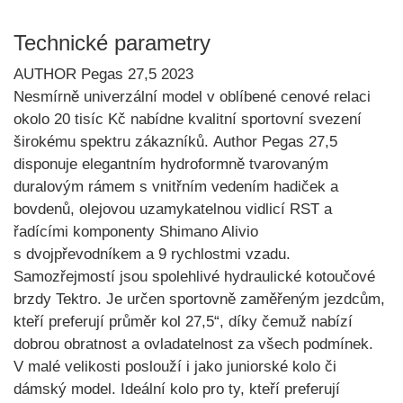
Technické parametry
AUTHOR Pegas 27,5 2023
Nesmírně univerzální model v oblíbené cenové relaci
okolo 20 tisíc Kč nabídne kvalitní sportovní svezení
širokému spektru zákazníků.
Author Pegas 27,5
disponuje elegantním
hydroformně tvarovaným
duralovým rámem s vnitřním vedením hadiček a
bovdenů,
olejovou uzamykatelnou vidlicí RST
a
řadícími komponenty
Shimano Alivio
s dvojpřevodníkem a 9 rychlostmi vzadu.
Samozřejmostí jsou spolehlivé
hydraulické kotoučové
brzdy Tektro
. Je určen sportovně zaměřeným jezdcům,
kteří preferují
průměr kol 27,5“
, díky čemuž nabízí
dobrou obratnost a ovladatelnost
za všech podmínek.
V malé velikosti poslouží i jako
juniorské kolo
či
dámský model. Ideální kolo pro ty, kteří preferují