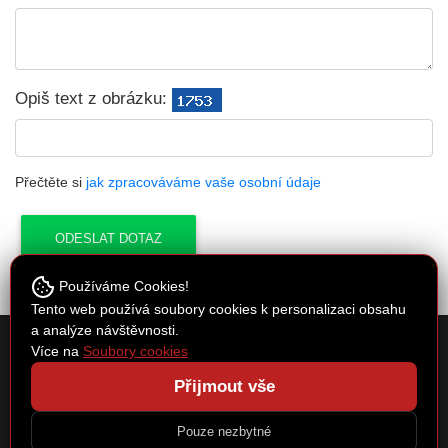
Opiš text z obrázku:
Přečtěte si
jak zpracováváme vaše osobní údaje
Používáme Cookies!
Tento web používá soubory cookies k personalizaci obsahu
a analýze návštěvnosti.
Cykloservis Kučera
Více na
Soubory cookies
Spojovací 30, Písková Lhota 290 01
Přijmout vše
e-mail:
cyklocentrum@seznam.cz
Copyright © 2026 by Cykloservis Kučera | webové stránky:
Regional
|
Pouze nezbytné
Administrace