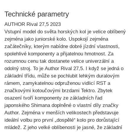
Technické parametry
AUTHOR Rival 27,5 2023
Vstupní model do světa horských kol je velice oblíbený
zejména jako
juniorské kolo
. Uspokojí zejména
začátečníky, kterým nabídne dobré jízdní vlastnosti,
spolehlivé komponenty a přijatelnou hmotnost. Za
rozumnou cenu tak dostanete velice univerzální a
odolný stroj. To je
Author Rival 27,5
. I když se jedná o
základní třídu, může se pochlubit lehkým duralovým
rámem,
zamykatelnou odpruženou vidlicí RST
a
značkovými kotoučovými brzdami Tektro. Zbytek
osazení tvoří komponenty ze základních řad
japonského Shimana doplněné o vlastní díly značky
Author. Zejména v menších velikostech představuje
ideální volbu pro
první „dospělé“ kolo
pro dorůstající
mládež. Z jeho velké oblíbenosti je jasné, že základní