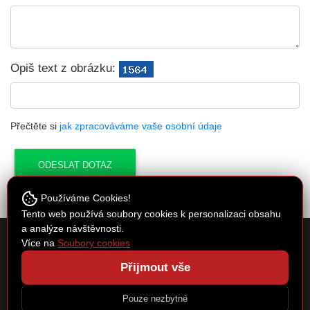
Opiš text z obrázku:
Přečtěte si
jak zpracováváme vaše osobní údaje
Používáme Cookies!
Tento web používá soubory cookies k personalizaci obsahu
a analýze návštěvnosti.
Cykloservis Kučera
Více na
Soubory cookies
Spojovací 30, Písková Lhota 290 01
Přijmout vše
e-mail:
cyklocentrum@seznam.cz
Copyright © 2026 by Cykloservis Kučera | webové stránky:
Regional
|
Pouze nezbytné
Administrace