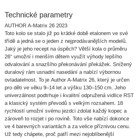
Technické parametry
AUTHOR A-Matrix 26 2023
Toto kolo se stalo již po krátké době etalonem ve své
třídě a jedná se o jeden z
nejprodávanějších modelů
.
Jaký je jeho recept na úspěch? Větší kola o
průměru
26“
umožní i menším dětem využít výhody
lepšího
odvalování
a snazšího překonávání překážek. Snížený
duralový rám usnadní nasedání a nabízí výbornou
ovladatelnost. To je
Author A-Matrix 26
, který je určen
pro děti ve věku
9–14 let
a výšku
130–150 cm.
Jeho
univerzálnost podtrhuje i kvalitní
odpružená vidlice RST
a klasický systém převodů s velkým rozsahem. 18
rychlostí umožní svému jezdci zdolat každý kopec a
zároveň to rozjet i po rovině. Toto vše nabízí dokonce
ve 4 barevných variantách a za velice příznivou cenu.
Už tedy chápete, proč patří mezi nejoblíbenější